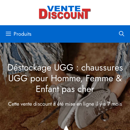
Aller
au
contenu
Produits
Déstockage UGG : chaussures
UGG pour Homme, Femme &
Enfant pas cher
Cette vente discount a été mise en ligne
il y a 7 mois