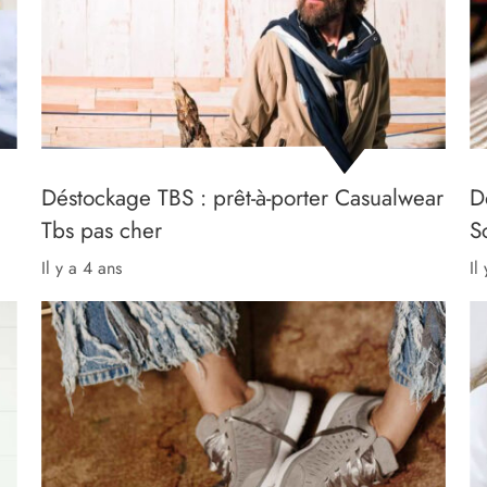
Déstockage TBS : prêt-à-porter Casualwear
D
Tbs pas cher
S
il y a 4 ans
il