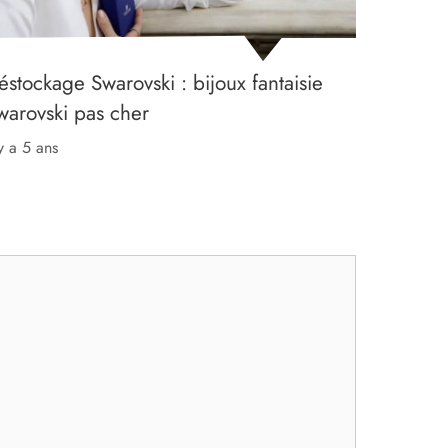
éstockage Swarovski : bijoux fantaisie
warovski pas cher
 y a 5 ans