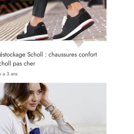
éstockage Scholl : chaussures confort
choll pas cher
 y a 3 ans