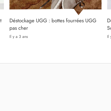
t
Déstockage UGG : bottes fourrées UGG
D
pas cher
S
il y a 3 ans
il