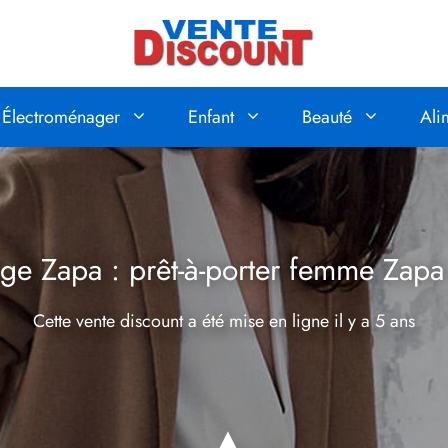
Électroménager
Enfant
Beauté
Ali
ge Zapa : prêt-à-porter femme Zapa
Cette vente discount a été mise en ligne
il y a 5 ans