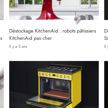
Déstockage KitchenAid : robots pâtissiers
D
as
KitchenAid pas cher
S
il y a 5 ans
i