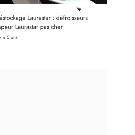
éstockage Laurastar : défroisseurs
apeur Laurastar pas cher
 y a 5 ans