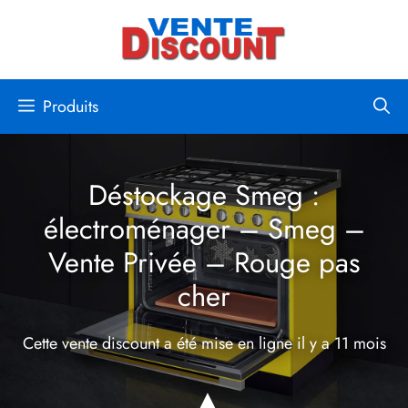
Aller
au
contenu
Produits
Déstockage Smeg :
électroménager – Smeg –
Vente Privée – Rouge pas
cher
Cette vente discount a été mise en ligne
il y a 11 mois