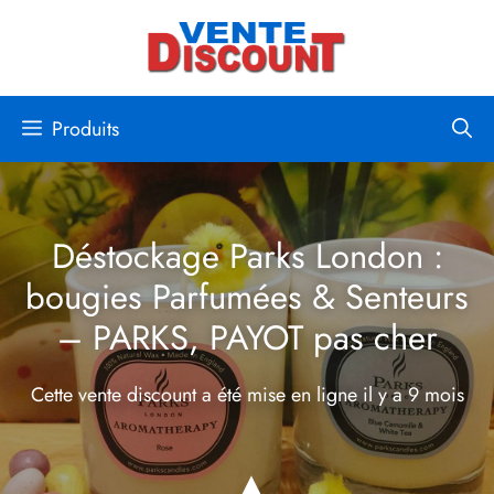
Aller
au
contenu
Produits
Déstockage Parks London :
bougies Parfumées & Senteurs
– PARKS, PAYOT pas cher
Cette vente discount a été mise en ligne
il y a 9 mois