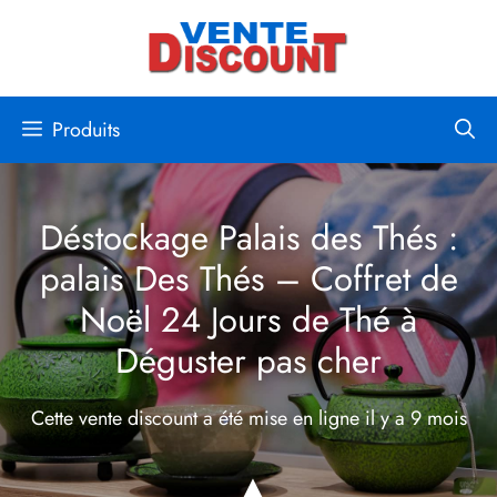
Aller
au
contenu
Produits
Déstockage Palais des Thés :
palais Des Thés – Coffret de
Noël 24 Jours de Thé à
Déguster pas cher
Cette vente discount a été mise en ligne
il y a 9 mois