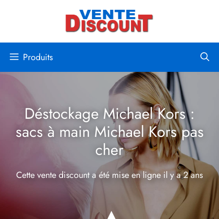
Aller
au
contenu
Produits
Déstockage Michael Kors :
sacs à main Michael Kors pas
cher
Cette vente discount a été mise en ligne
il y a 2 ans