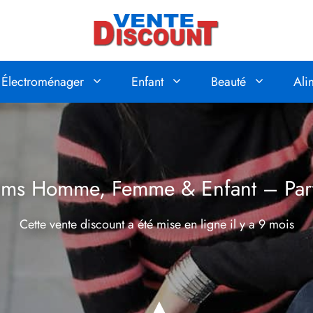
Électroménager
Enfant
Beauté
Ali
fums Homme, Femme & Enfant – Par
Cette vente discount a été mise en ligne
il y a 9 mois