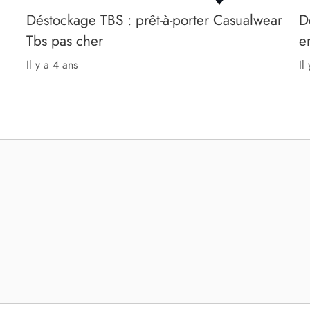
Déstockage TBS : prêt-à-porter Casualwear
D
Tbs pas cher
e
il y a 4 ans
il