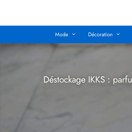
Aller
au
contenu
Mode
Décoration
Déstockage IKKS : par