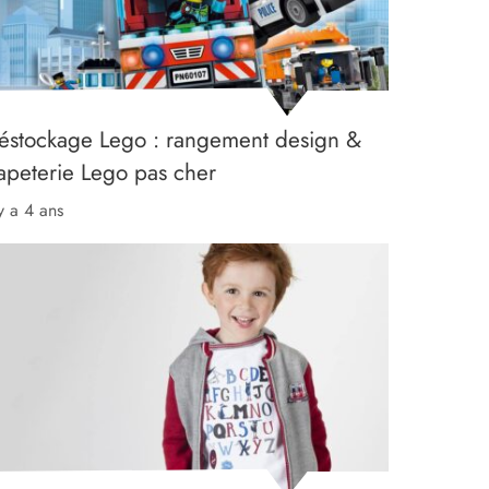
éstockage Lego : rangement design &
apeterie Lego pas cher
 y a 4 ans