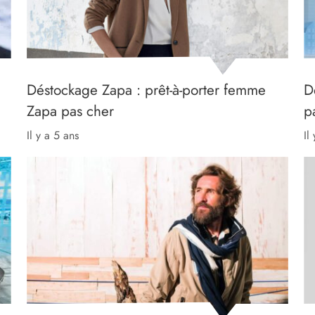
Déstockage Zapa : prêt-à-porter femme
D
Zapa pas cher
p
il y a 5 ans
il