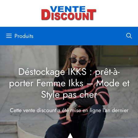
Aller
au
contenu
Produits
Déstockage IKKS : prêt-à-
porter Femme Ikks – Mode et
Style pas cher
Cette vente discount a été mise en ligne
l’an dernier