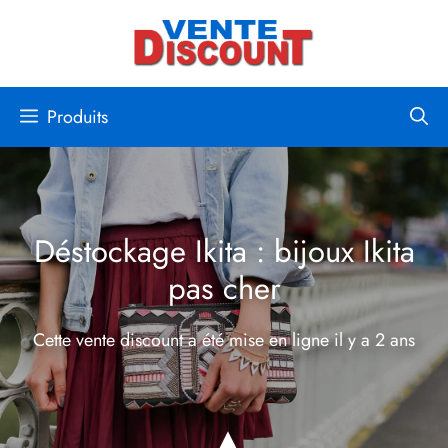
Aller
au
contenu
Produits
Déstockage Ikita : bijoux Ikita
pas cher
Cette vente discount a été mise en ligne
il y a 2 ans