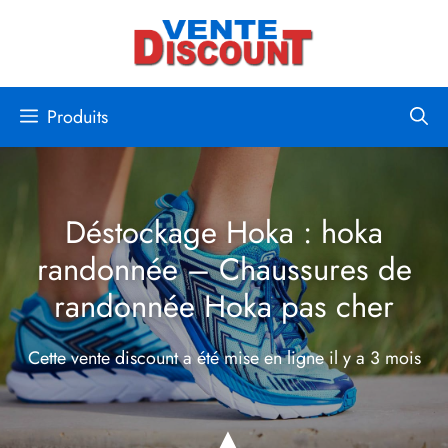
Aller
au
contenu
Produits
Déstockage Hoka : hoka
randonnée – Chaussures de
randonnée Hoka pas cher
Cette vente discount a été mise en ligne
il y a 3 mois