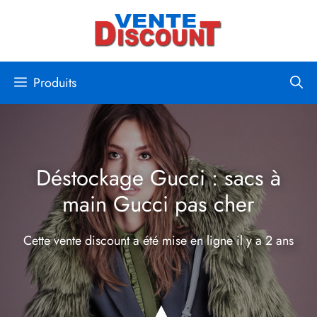
Aller
au
contenu
Produits
Déstockage Gucci : sacs à
main Gucci pas cher
Cette vente discount a été mise en ligne
il y a 2 ans