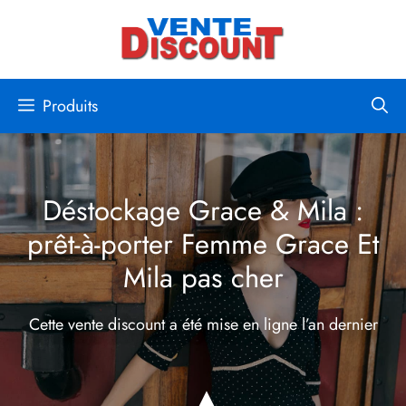
Aller
au
contenu
Produits
Déstockage Grace & Mila :
prêt-à-porter Femme Grace Et
Mila pas cher
Cette vente discount a été mise en ligne
l’an dernier