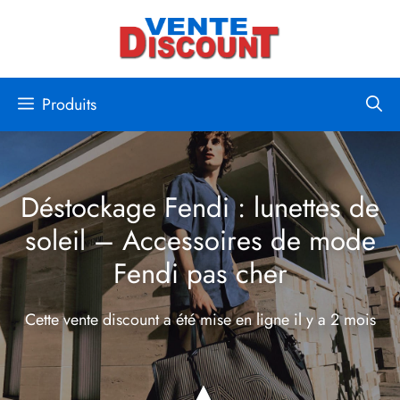
Aller
au
contenu
Produits
Déstockage Fendi : lunettes de
soleil – Accessoires de mode
Fendi pas cher
Cette vente discount a été mise en ligne
il y a 2 mois