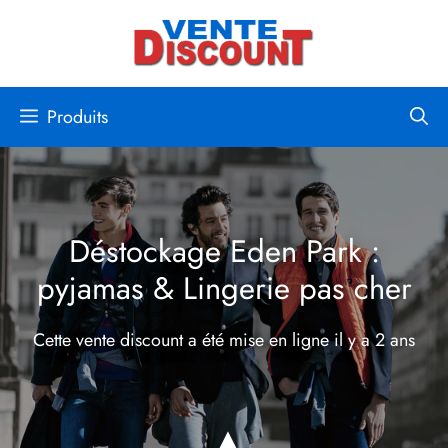
Aller
au
contenu
Produits
Déstockage Eden Park :
pyjamas & Lingerie pas cher
Cette vente discount a été mise en ligne
il y a 2 ans