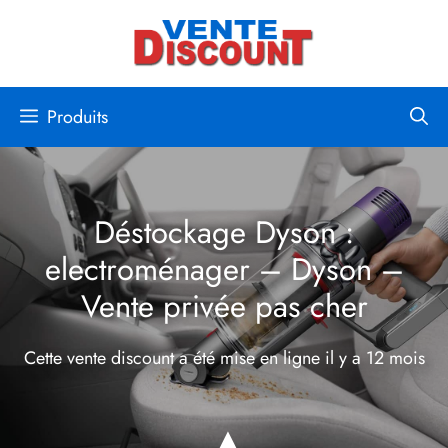
Aller
au
contenu
Produits
Déstockage Dyson :
electroménager – Dyson –
Vente privée pas cher
Cette vente discount a été mise en ligne
il y a 12 mois