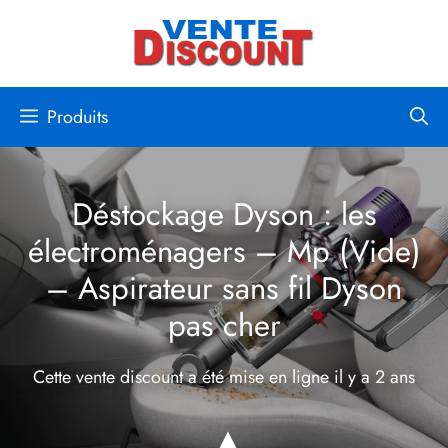
Aller
au
contenu
Produits
Déstockage Dyson : les
électroménagers – Mp (Vide)
– Aspirateur sans fil Dyson
pas cher
Cette vente discount a été mise en ligne
il y a 2 ans