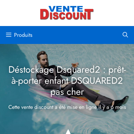
Aller
au
contenu
Produits
Déstockage Dsquared2 : prêt-
à-porter enfant DSQUARED2
pas cher
Cette vente discount a été mise en ligne
il y a 6 mois