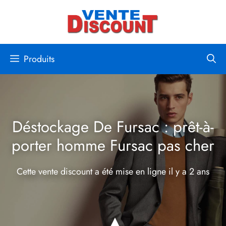
Aller
au
contenu
Produits
Déstockage De Fursac : prêt-à-
porter homme Fursac pas cher
Cette vente discount a été mise en ligne
il y a 2 ans