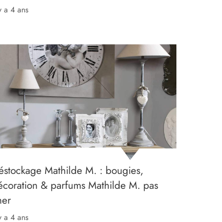
 y a 4 ans
éstockage Mathilde M. : bougies,
écoration & parfums Mathilde M. pas
her
 y a 4 ans