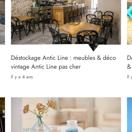
Déstockage Antic Line : meubles & déco
D
vintage Antic Line pas cher
& 
il y a 4 ans
il