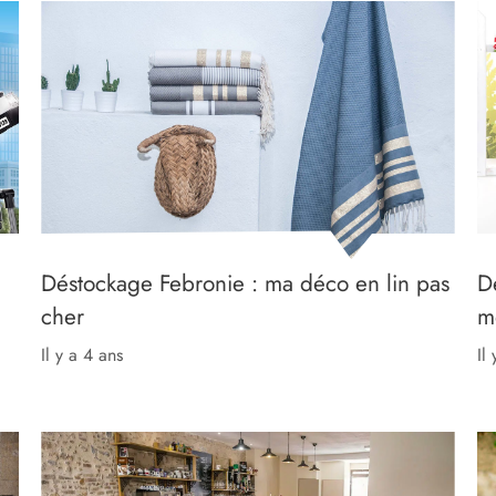
Déstockage Febronie : ma déco en lin pas
D
cher
m
il y a 4 ans
il