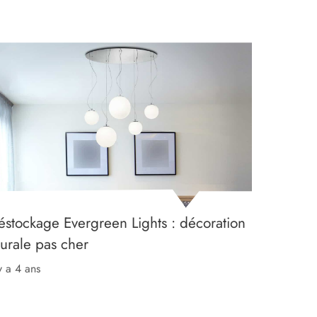
éstockage Evergreen Lights : décoration
urale pas cher
 y a 4 ans