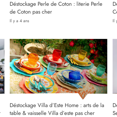
Déstockage Perle de Coton : literie Perle
D
de Coton pas cher
C
il y a 4 ans
il
Déstockage Villa d’Este Home : arts de la
D
r
table & vaisselle Villa d’este pas cher
S