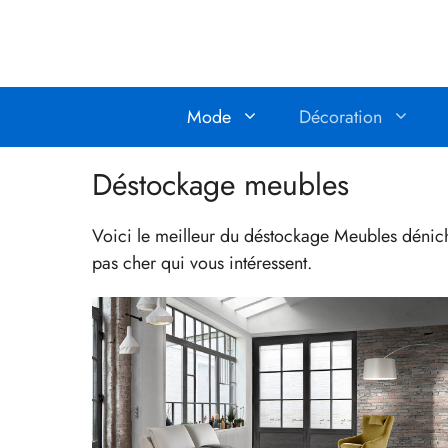
Aller
au
contenu
Mode
Décoration
Déstockage meubles
Voici le meilleur du déstockage Meubles dénich
pas cher qui vous intéressent.