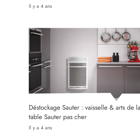
il y a 4 ans
Déstockage Sauter : vaisselle & arts de l
table Sauter pas cher
il y a 4 ans