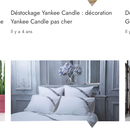
Déstockage Yankee Candle : décoration
D
de
Yankee Candle pas cher
G
il y a 4 ans
il