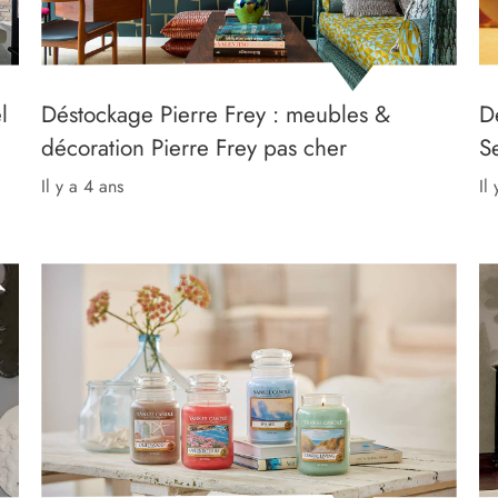
l
Déstockage Pierre Frey : meubles &
D
décoration Pierre Frey pas cher
S
il y a 4 ans
il