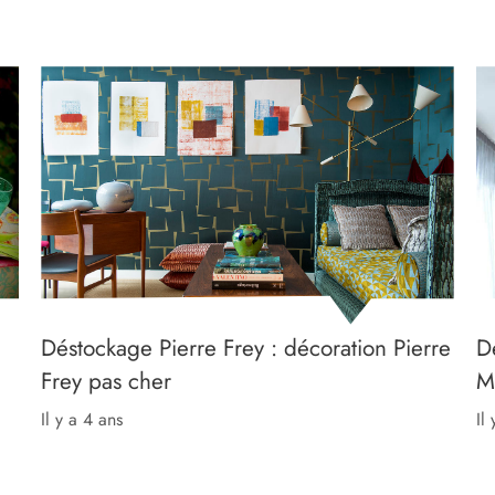
Déstockage Pierre Frey : décoration Pierre
D
Frey pas cher
M
il y a 4 ans
il