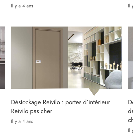
il y a 4 ans
il
a
Déstockage Reivilo : portes d’intérieur
D
Reivilo pas cher
d
c
il y a 4 ans
il