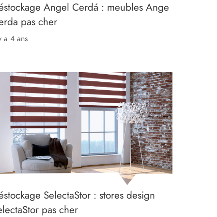
éstockage Angel Cerdá : meubles Ange
erda pas cher
 y a 4 ans
éstockage SelectaStor : stores design
electaStor pas cher