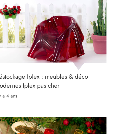
éstockage Iplex : meubles & déco
odernes Iplex pas cher
 y a 4 ans