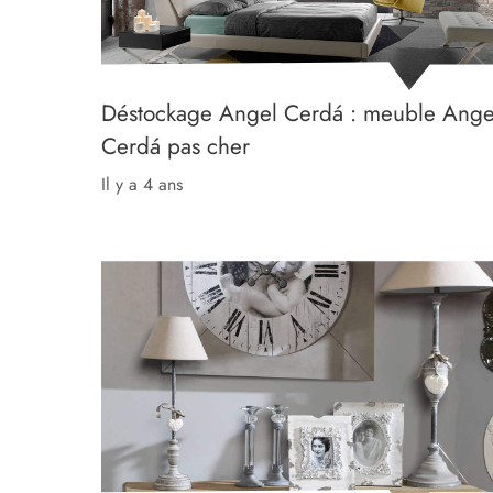
Déstockage Angel Cerdá : meuble Ange
Cerdá pas cher
il y a 4 ans