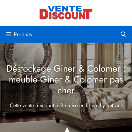
Aller
au
contenu
Produits
Déstockage Giner & Colomer :
meuble Giner & Colomer pas
cher
Cette vente discount a été mise en ligne
il y a 4 ans