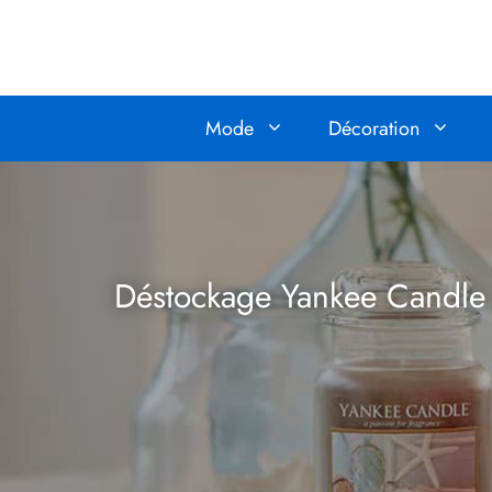
Aller
au
contenu
Mode
Décoration
Déstockage Yankee Candle :