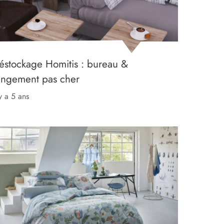
éstockage Homitis : bureau &
angement pas cher
 y a 5 ans