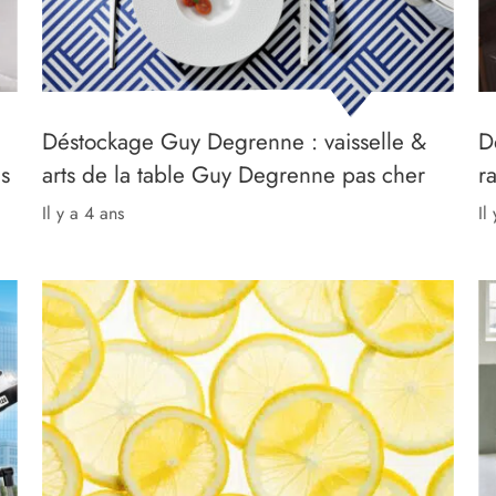
Déstockage Guy Degrenne : vaisselle &
D
as
arts de la table Guy Degrenne pas cher
r
il y a 4 ans
il