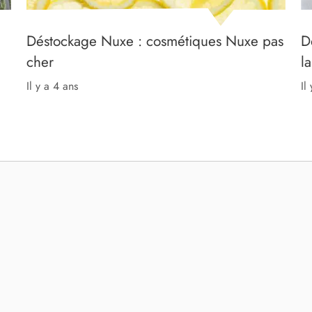
Déstockage Nuxe : cosmétiques Nuxe pas
D
cher
l
il y a 4 ans
il