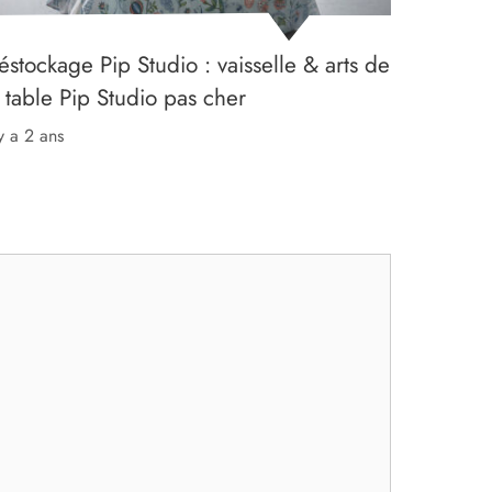
éstockage Pip Studio : vaisselle & arts de
a table Pip Studio pas cher
 y a 2 ans