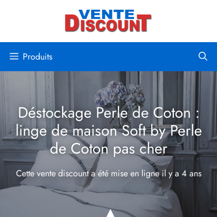
Aller
au
contenu
Produits
Déstockage Perle de Coton :
linge de maison Soft by Perle
de Coton pas cher
Cette vente discount a été mise en ligne
il y a 4 ans