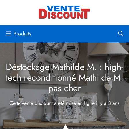
Aller
au
contenu
Produits
Déstockage Mathilde M. : high-
tech reconditionné Mathilde M.
pas cher
Cette vente discount a été mise en ligne
il y a 3 ans