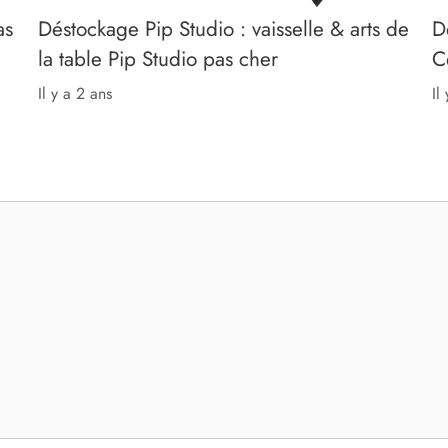
as
Déstockage Pip Studio : vaisselle & arts de
D
la table Pip Studio pas cher
C
il y a 2 ans
il