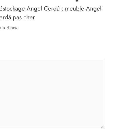
éstockage Angel Cerdá : meuble Angel
erdá pas cher
 y a 4 ans