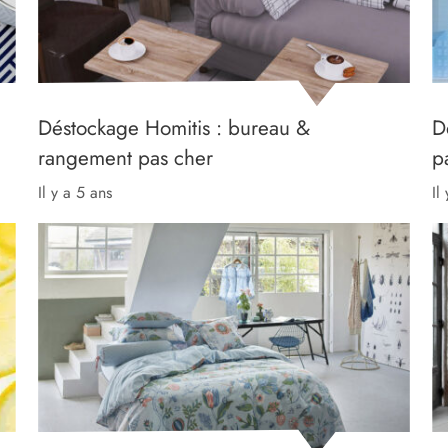
Déstockage Homitis : bureau &
D
rangement pas cher
p
il y a 5 ans
il