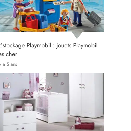
éstockage Playmobil : jouets Playmobil
as cher
 y a 5 ans