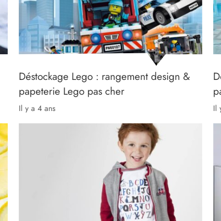
Déstockage Lego : rangement design &
D
papeterie Lego pas cher
p
il y a 4 ans
il