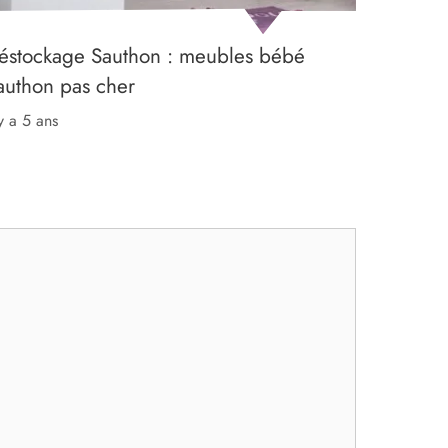
éstockage Sauthon : meubles bébé
authon pas cher
 y a 5 ans