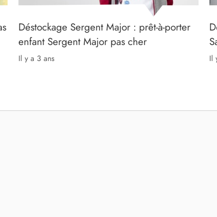
as
Déstockage Sergent Major : prêt-à-porter
D
enfant Sergent Major pas cher
S
il y a 3 ans
il