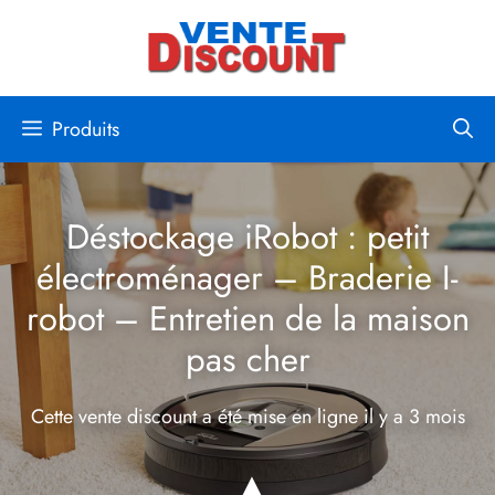
Aller
au
contenu
Produits
Déstockage iRobot : petit
électroménager – Braderie I-
robot – Entretien de la maison
pas cher
Cette vente discount a été mise en ligne
il y a 3 mois