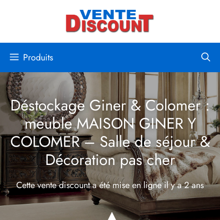
Aller
au
contenu
Produits
Déstockage Giner & Colomer :
meuble MAISON GINER Y
COLOMER – Salle de séjour &
Décoration pas cher
Cette vente discount a été mise en ligne
il y a 2 ans