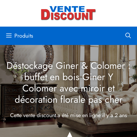
Aller
au
contenu
Produits
Déstockage Giner & Colomer :
buffet en bois Giner Y
Colomer avec miroir et
décoration florale pas cher
Cette vente discount a été mise en ligne
il y a 2 ans