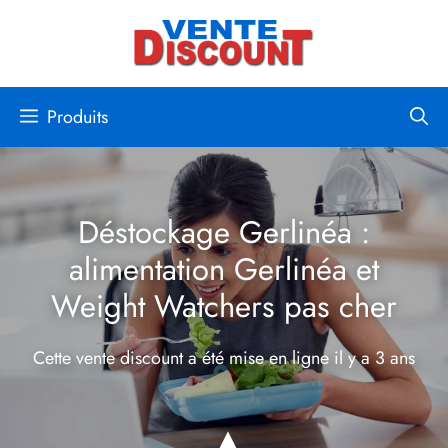
Aller
au
contenu
Produits
Déstockage Gerlinéa :
alimentation Gerlinéa et
Weight Watchers pas cher
Cette vente discount a été mise en ligne
il y a 3 ans