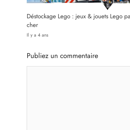
Déstockage Lego : jeux & jouets Lego p
cher
il y a 4 ans
Publiez un commentaire
Commentaire