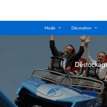
Aller
au
contenu
Mode
Décoration
Déstockage