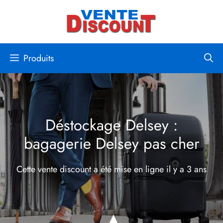
Aller
au
contenu
Produits
Déstockage Delsey :
bagagerie Delsey pas cher
Cette vente discount a été mise en ligne
il y a 3 ans