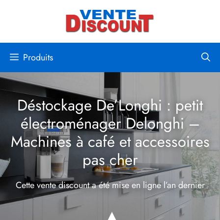
Aller
au
contenu
Produits
Déstockage De’Longhi : petit
électroménager Delonghi –
Machines à café et accessoires
pas cher
Cette vente discount a été mise en ligne
l’an dernier