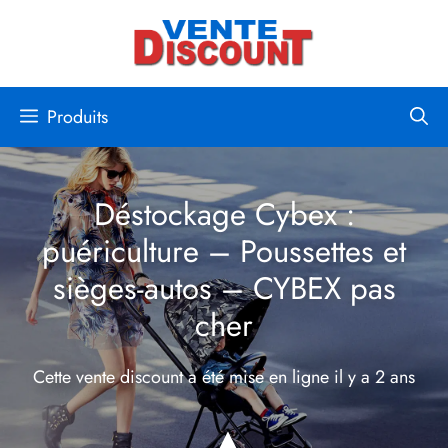
Aller
au
contenu
Produits
Déstockage Cybex :
puériculture – Poussettes et
sièges-autos – CYBEX pas
cher
Cette vente discount a été mise en ligne
il y a 2 ans