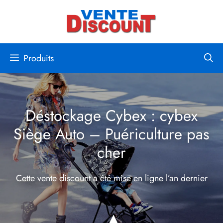
Aller
au
contenu
Produits
Déstockage Cybex : cybex
Siège Auto – Puériculture pas
cher
Cette vente discount a été mise en ligne
l’an dernier