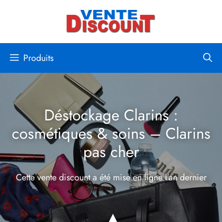
Aller
au
contenu
Produits
Déstockage Clarins :
cosmétiques & soins – Clarins
pas cher
Cette vente discount a été mise en ligne
l’an dernier