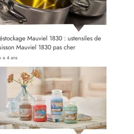
éstockage Mauviel 1830 : ustensiles de
uisson Mauviel 1830 pas cher
 y a 4 ans