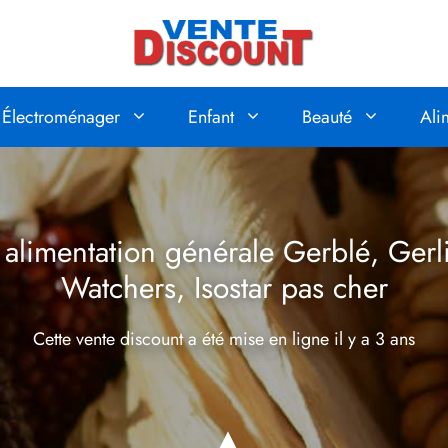
Électroménager
Enfant
Beauté
Ali
 alimentation générale Gerblé, Gerl
Watchers, Isostar pas cher
Cette vente discount a été mise en ligne
il y a 3 ans