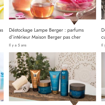
as
Déstockage Lampe Berger : parfums
D
d’intérieur Maison Berger pas cher
c
il y a 5 ans
il