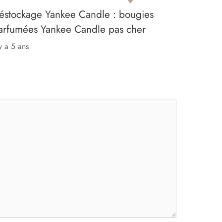
éstockage Yankee Candle : bougies
arfumées Yankee Candle pas cher
 y a 5 ans