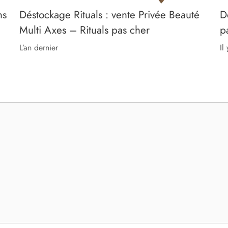
ns
Déstockage Rituals : vente Privée Beauté
D
Multi Axes – Rituals pas cher
p
l’an dernier
il