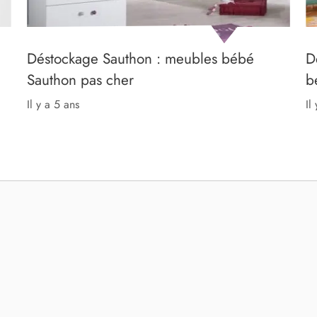
Déstockage Sauthon : meubles bébé
D
Sauthon pas cher
b
il y a 5 ans
il