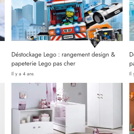
Déstockage Lego : rangement design &
D
papeterie Lego pas cher
p
il y a 4 ans
il