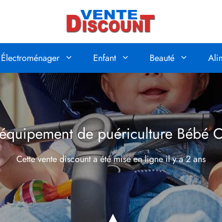
Électroménager
Enfant
Beauté
Ali
équipement de puériculture Bébé Co
Cette vente discount a été mise en ligne
il y a 2 ans