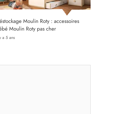
éstockage Moulin Roty : accessoires
ébé Moulin Roty pas cher
 y a 5 ans