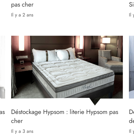
pas cher
S
il y a 2 ans
il
as
Déstockage Hypsom : literie Hypsom pas
Dé
cher
d
il y a 3 ans
il