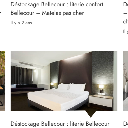
Déstockage Bellecour : literie confort
D
y
Bellecour – Matelas pas cher
–
c
il y a 2 ans
il
Déstockage Bellecour : literie Bellecour
D