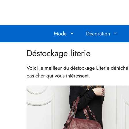
Aller
au
contenu
Mode
Décoration
Déstockage literie
Voici le meilleur du déstockage Literie dénich
pas cher qui vous intéressent.