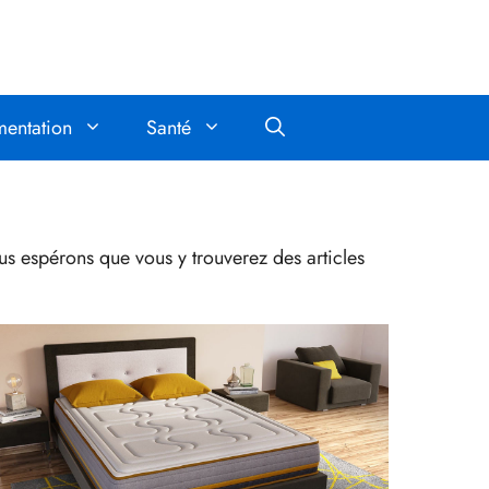
mentation
Santé
us espérons que vous y trouverez des articles