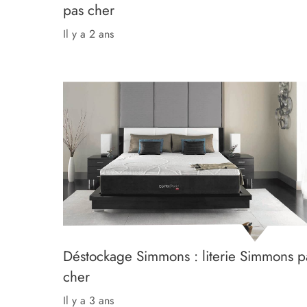
pas cher
il y a 2 ans
Déstockage Simmons : literie Simmons p
cher
il y a 3 ans