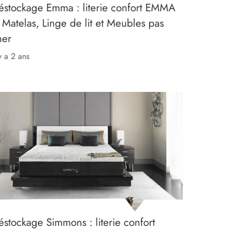
éstockage Emma : literie confort EMMA
 Matelas, Linge de lit et Meubles pas
her
 y a 2 ans
éstockage Simmons : literie confort