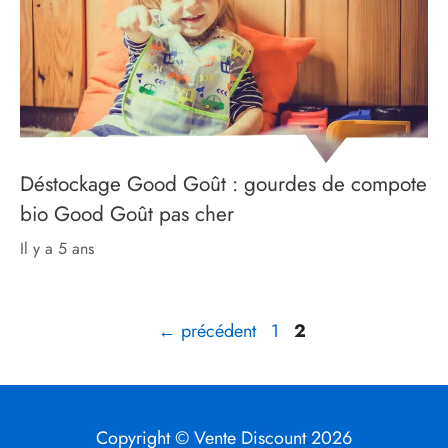
Déstockage Good Goût : gourdes de compote
bio Good Goût pas cher
il y a 5 ans
Page
Page
←
précédent
1
2
Copyright © Vente Discount 2026